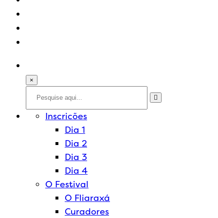
Prêmio de Redação
×
Inscricões
Dia 1
Dia 2
Dia 3
Dia 4
O Festival
O Fliaraxá
Curadores