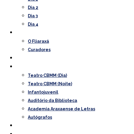
Dia 2
Dia 3
Dia 4
O Festival
O Fliaraxá
Curadores
Convidados
Programação
Teatro CBMM (Dia)
Teatro CBMM (Noite)
Infantojuvenil
Auditório da Biblioteca
Academia Araxaense de Letras
Autógrafos
Notícias