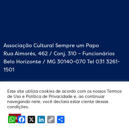
Associação Cultural Sempre um Papo
Rua Aimorés, 462 / Conj. 310 – Funcionários
Belo Horizonte / MG 30140-070 Tel 031 3261-
1501
Este site utiliza cookies de acordo com os nossos Termos
de Uso e Política de Privacidade e, ao continuar
navegando nele, você declara estar ciente dessas
condições.
WhatsApp
Facebook
X
LinkedIn
Copy
Share
OK
Link
©
Copyright - Desenvolvido por websytes