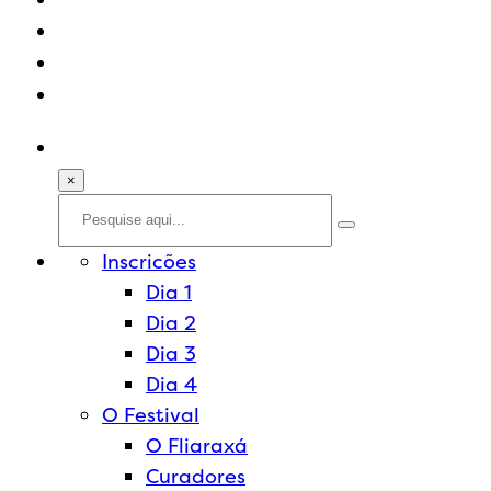
Prêmio de Redação
×
Inscricões
Dia 1
Dia 2
Dia 3
Dia 4
O Festival
O Fliaraxá
Curadores