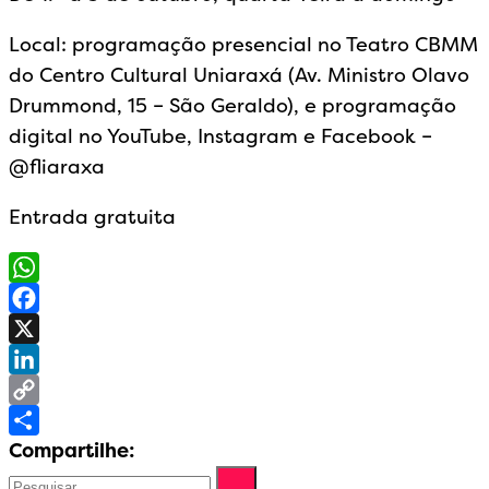
Local: programação presencial no Teatro CBMM
do Centro Cultural Uniaraxá (Av. Ministro Olavo
Drummond, 15 – São Geraldo), e programação
digital no YouTube, Instagram e Facebook –
@‌fliaraxa
Entrada gratuita
WhatsApp
Facebook
X
LinkedIn
Copy
Compartilhe:
Link
Share