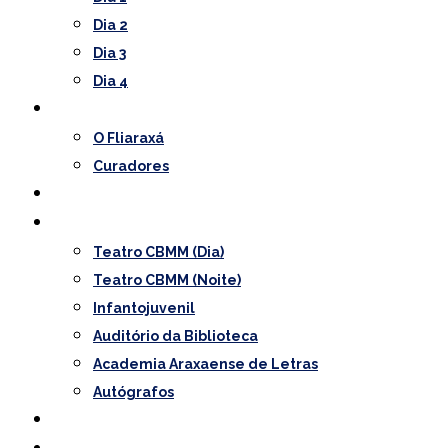
Dia 2
Dia 3
Dia 4
O Festival
O Fliaraxá
Curadores
Convidados
Programação
Teatro CBMM (Dia)
Teatro CBMM (Noite)
Infantojuvenil
Auditório da Biblioteca
Academia Araxaense de Letras
Autógrafos
Notícias