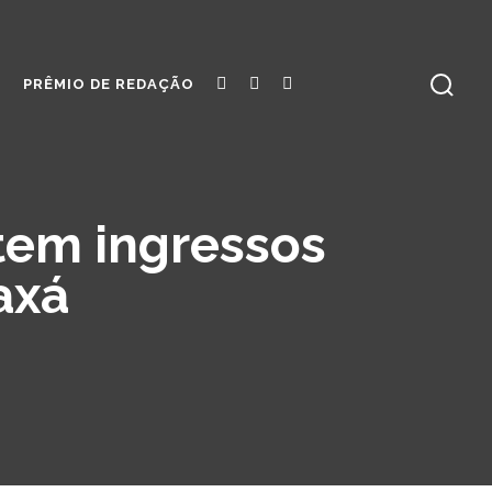
S
PRÊMIO DE REDAÇÃO
 tem ingressos
axá